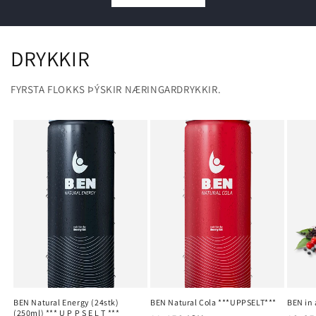
DRYKKIR
FYRSTA FLOKKS ÞÝSKIR NÆRINGARDRYKKIR.
BEN Natural Energy (24stk)
BEN Natural Cola ***UPPSELT***
BEN in 
(250ml) *** U P P S E L T ***