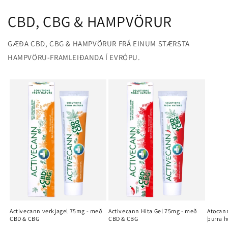
CBD, CBG & HAMPVÖRUR
GÆÐA CBD, CBG & HAMPVÖRUR FRÁ EINUM STÆRSTA
HAMPVÖRU-FRAMLEIÐANDA Í EVRÓPU.
Activecann verkjagel 75mg - með
Activecann Hita Gel 75mg - með
Atocan
CBD & CBG
CBD & CBG
þurra h