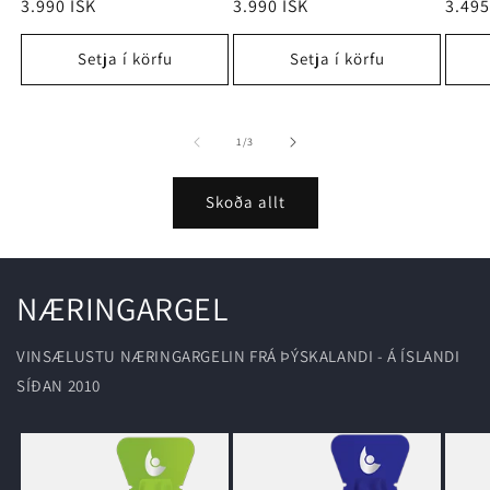
Regular
3.990 ISK
Regular
3.990 ISK
Regu
3.495
price
price
price
Setja í körfu
Setja í körfu
of
1
/
3
Skoða allt
NÆRINGARGEL
VINSÆLUSTU NÆRINGARGELIN FRÁ ÞÝSKALANDI - Á ÍSLANDI
SÍÐAN 2010