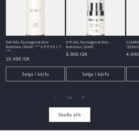
DAY GEL Pycnogenol Skin
EYE GEL Pycnogenol Skin
CLEANS
Nutrition (50ml) *** U P P S E L T
Nutrition (15ml)
(125ml
***
Regular
8.900 ISK
Regu
4.990
Regular
10.498 ISK
price
price
price
Setja í körfu
Setja í körfu
of
1
/
3
Skoða allt