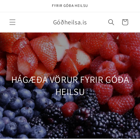
Skip to
FYRIR GÓÐA HEILSU
content
Góðheilsa.is
Karfa
HÁGÆÐA VÖRUR FYRIR GÓÐA
HEILSU