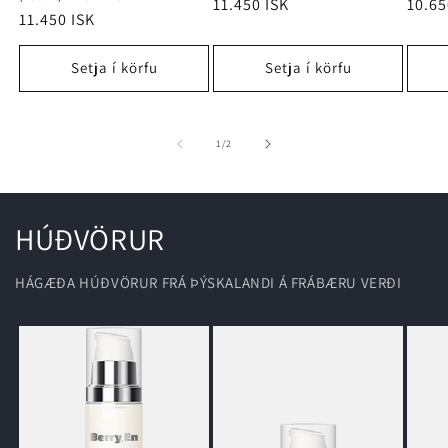
Regular
11.450 ISK
Regu
10.65
Regular
11.450 ISK
price
price
price
Setja í körfu
Setja í körfu
of
1
/
2
HÚÐVÖRUR
HÁGÆÐA HÚÐVÖRUR FRÁ ÞÝSKALANDI Á FRÁBÆRU VERÐI