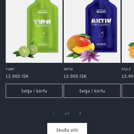
YUMI
AKTIV
PULZ
Regular
13.900 ISK
Regular
13.900 ISK
Regu
13.90
price
price
price
Setja í körfu
Setja í körfu
of
1
/
3
Skoða allt